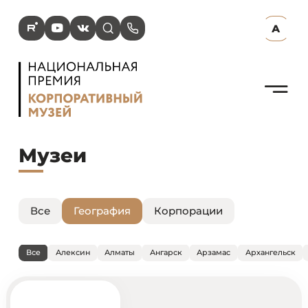
R
Y
V
s
p
А
N
Музеи
Все
География
Корпорации
Все
Алексин
Алматы
Ангарск
Арзамас
Архангельск