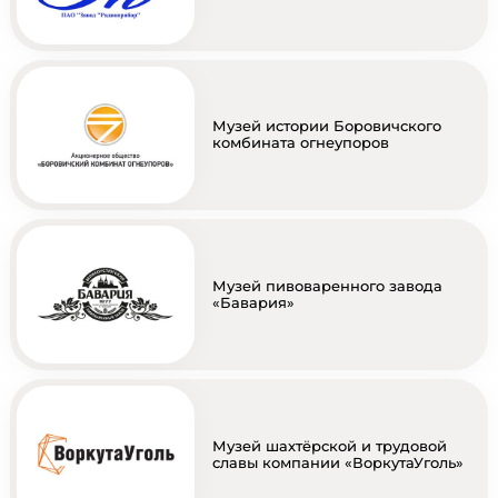
Музей истории Боровичского
комбината огнеупоров
Музей пивоваренного завода
«Бавария»
Музей шахтёрской и трудовой
славы компании «ВоркутаУголь»