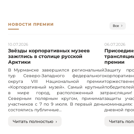
НОВОСТИ ПРЕМИИ
Все
10.07.2026
06.07.2026
Звёзды корпоративных музеев
Присоединя
зажглись в столице русской
трансляции
Арктики
премии
В Мурманске завершился региональный
Защиту про
тур Северо-Западного федерального
корпорат
округа VIII Национальной премии
торжествен
«Корпоративный музей». Самый крупный
победителе
в мире город, расположенный за
трансляции! 
Северным полярным кругом, принимал
защиты учас
участников с 7 по 9 июля. В первый день
номинация
состоялись публичные...
дневной прог
Читать полностью ›
Читать пол