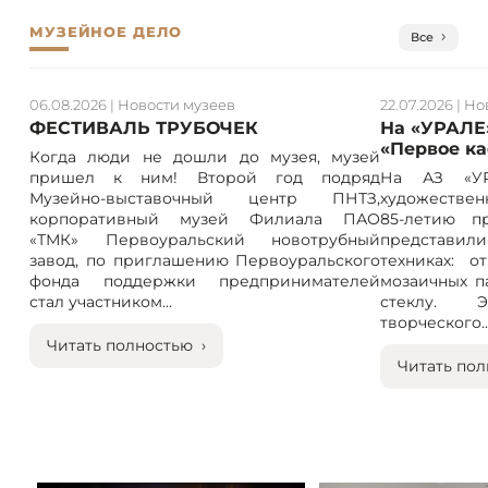
МУЗЕЙНОЕ ДЕЛО
Все
06.08.2026
|
Новости музеев
22.07.2026
|
Но
ФЕСТИВАЛЬ ТРУБОЧЕК
На «УРАЛЕ
«Первое к
Когда люди не дошли до музея, музей
пришел к ним! Второй год подряд
На АЗ «УР
Музейно-выставочный центр ПНТЗ,
художествен
корпоративный музей Филиала ПАО
85-летию п
«ТМК» Первоуральский новотрубный
представили
завод, по приглашению Первоуральского
техниках: 
фонда поддержки предпринимателей
мозаичных п
стал участником...
стеклу. 
творческого..
Читать полностью ›
Читать пол