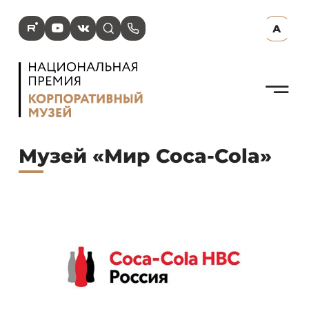
R
Y
V
s
p
А
N
Музей «Мир Coca-Cola»