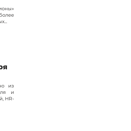
гионы»
более
...
ря
но из
еля и
й, HR-