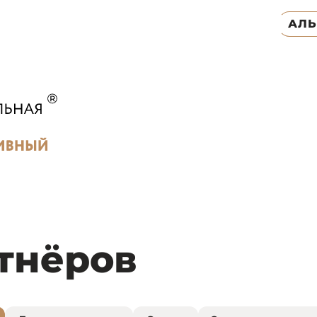
АЛ
тнёров