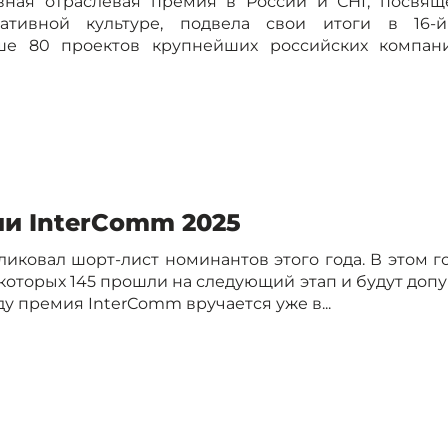
авная отраслевая премия в России и СНГ, посвящ
тивной культуре, подвела свои итоги в 16-й
ше 80 проектов крупнейших российских компан
и InterComm 2025
ковал шорт-лист номинантов этого года. В этом г
з которых 145 прошли на следующий этап и будут до
у премия InterComm вручается уже в...