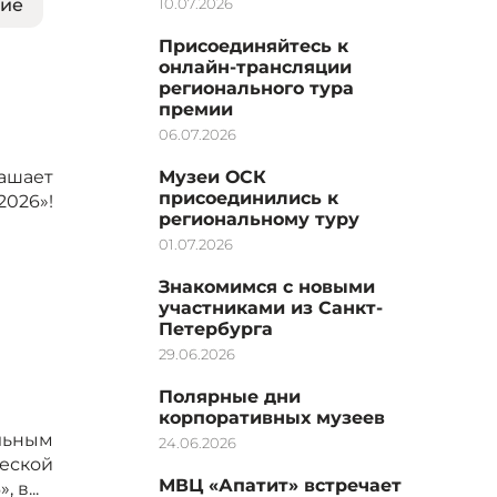
ние
10.07.2026
Присоединяйтесь к
онлайн-трансляции
регионального тура
премии
06.07.2026
Музеи ОСК
ашает
присоединились к
026»!
региональному туру
01.07.2026
Знакомимся с новыми
участниками из Санкт-
Петербурга
29.06.2026
Полярные дни
корпоративных музеев
льным
24.06.2026
еской
МВЦ «Апатит» встречает
 в...