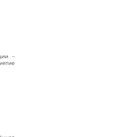
ции –
иятие