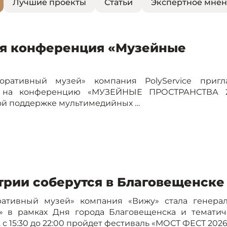
Лучшие проекты
Статьи
Экспертное мне
тся конференция «Музейные
ративный музей» компания PolyService пригл
в на конференцию «МУЗЕЙНЫЕ ПРОСТРАНСТВА 2
ской поддержке мультимедийных …
рии соберутся в Благовещенске
ативный музей» компания «Вижу» стала генера
 в рамках Дня города Благовещенска и тематич
с 15:30 до 22:00 пройдет фестиваль «МОСТ ФЕСТ 2026»,