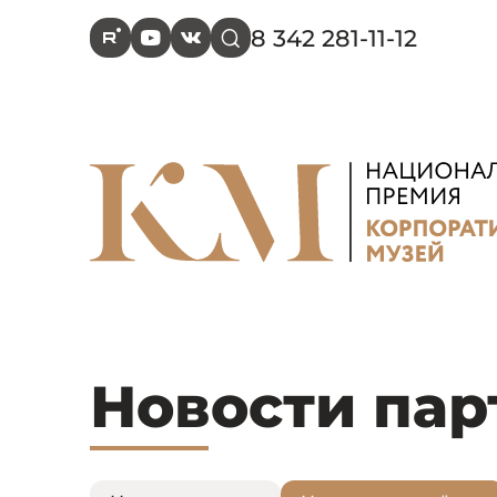
8 342 281-11-12
R
Y
V
s
Новости пар