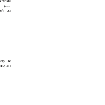
ённая
 раз.
ий из
оду на
пущены