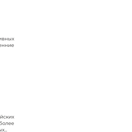
ивных
енние
йских
более
...