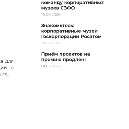
команду корпоративных
музеев СЗФО
19.06.2026
Знакомьтесь:
корпоративные музеи
Госкорпорации Росатом
11.06.2026
Приём проектов на
премию продлён!
а для
01.06.2026
ций с
х...
.