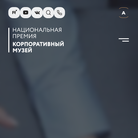
R
Y
V
s
p
А
N