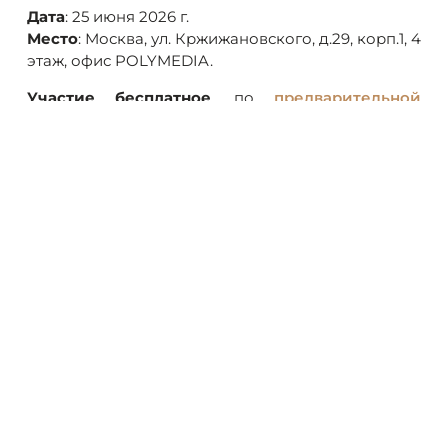
Дата
: 25 июня 2026 г.
Место
: Москва, ул. Кржижановского, д.29, корп.1, 4
этаж, офис POLYMEDIA.
Участие бесплатное
, по
предварительной
регистрации
.
Будем рады видеть вас среди участников и
совместно развивать технологическое будущее
корпоративных музеев!