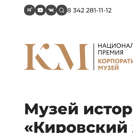
8 342 281-11-12
R
Y
V
s
Музей истор
«Кировский 