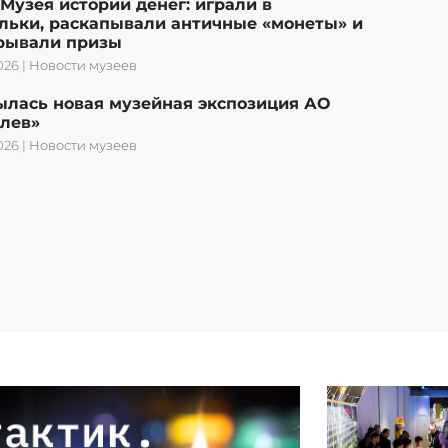
Музея истории денег: играли в
льки, раскапывали античные «монеты» и
рывали призы
026
|
Новости музеев
ылась новая музейная экспозиция АО
олев»
026
|
Новости музеев