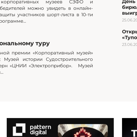
День 
а корпоративных музеев СЗФО и
бирю
бедителей можно увидеть в онлайн-
выиг
ащиты участников шорт-листа в 10-ти
25.06.2
ограмме...
Откр
«Туп
ональному туру
23.06.2
ьной премии «Корпоративный музей»
: Музей истории Судостроительного
церн «ЦНИИ «Электроприбор». Музей
..