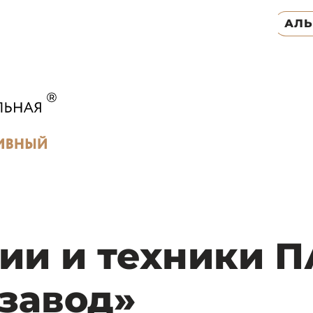
АЛ
ии и техники 
завод»