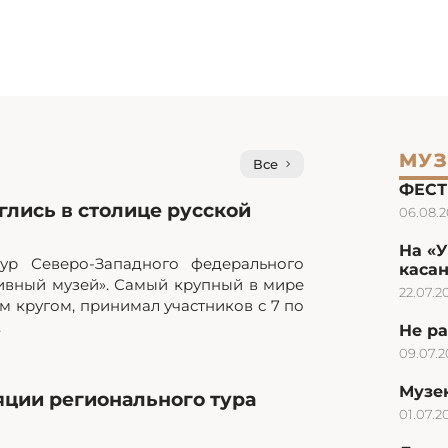
МУЗ
Все
ФЕСТ
лись в столице русской
06.08.
На «
ур Северо-Западного федерального
каса
ивный музей». Самый крупный в мире
22.07.2
 кругом, принимал участников с 7 по
.
Не ра
09.07.
Музею
яции регионального тура
01.07.2