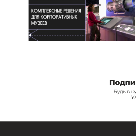
Подпи
Будь в к
У