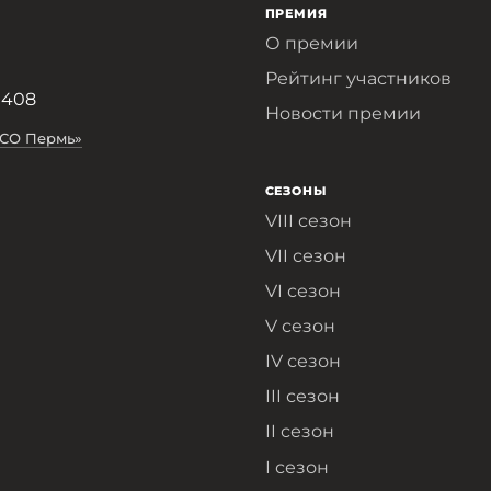
ПРЕМИЯ
О премии
Рейтинг участников
 408
Новости премии
АСО Пермь»
СЕЗОНЫ
VIII сезон
VII сезон
VI сезон
V сезон
IV сезон
III сезон
II сезон
I сезон