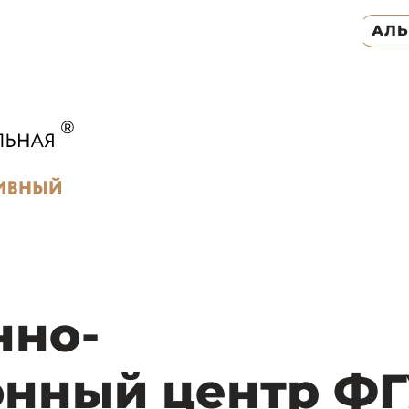
АЛ
нно-
нный центр Ф