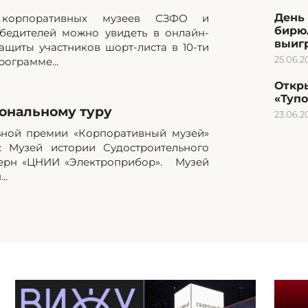
День 
а корпоративных музеев СЗФО и
бирю
бедителей можно увидеть в онлайн-
выиг
ащиты участников шорт-листа в 10-ти
25.06.2
ограмме...
Откр
«Туп
ональному туру
23.06.2
ьной премии «Корпоративный музей»
: Музей истории Судостроительного
церн «ЦНИИ «Электроприбор». Музей
..