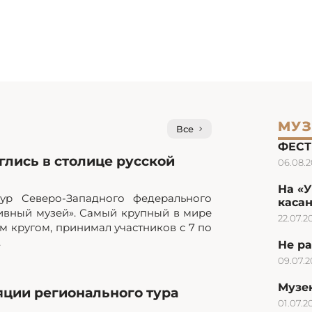
МУЗ
Все
ФЕСТ
лись в столице русской
06.08.
На «
ур Северо-Западного федерального
каса
ивный музей». Самый крупный в мире
22.07.2
 кругом, принимал участников с 7 по
.
Не ра
09.07.
Музею
яции регионального тура
01.07.2