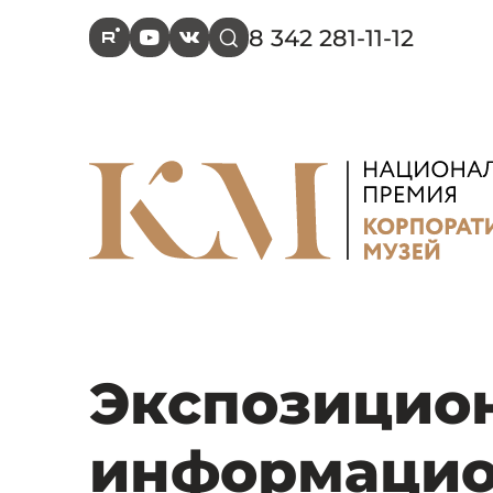
8 342 281-11-12
R
Y
V
s
Экспозицио
информацио