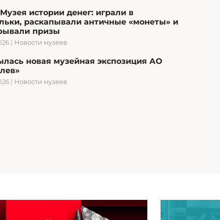
Музея истории денег: играли в
льки, раскапывали античные «монеты» и
рывали призы
026
|
Новости музеев
ылась новая музейная экспозиция АО
олев»
026
|
Новости музеев