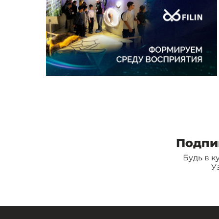
Подпи
Будь в к
У