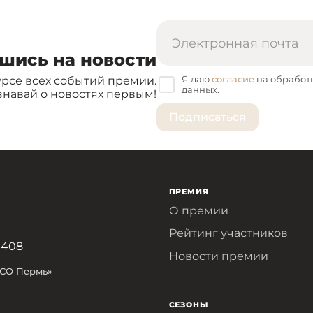
шись на новости
Я даю
согласие
на обработ
урсе всех событий премии.
данных.
знавай о новостях первым!
ПРЕМИЯ
О премии
Рейтинг участников
 408
Новости премии
АСО Пермь»
СЕЗОНЫ