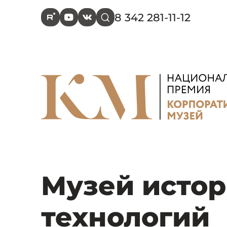
8 342 281-11-12
R
Y
V
s
Музей истор
технологий