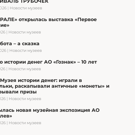
ИВАЛЬ ТРУБОЧЕК
2026
|
Новости музеев
УРАЛЕ» открылась выставка «Первое
ние»
026
|
Новости музеев
бота – а сказка
2026
|
Новости музеев
 истории денег АО «Гознак» – 10 лет
026
|
Новости музеев
Музея истории денег: играли в
льки, раскапывали античные «монеты» и
рывали призы
026
|
Новости музеев
ылась новая музейная экспозиция АО
олев»
026
|
Новости музеев