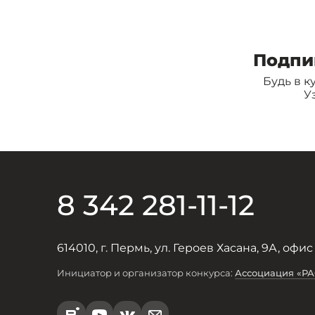
Подпи
Будь в к
У
8 342 281-11-12
614010, г. Пермь, ул. Героев Хасана, 9А, офис
Инициатор и организатор конкурса:
Ассоциация «Р
R
Y
V
e