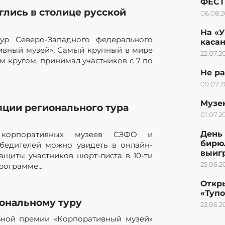
ФЕСТ
лись в столице русской
06.08.
На «
ур Северо-Западного федерального
каса
ивный музей». Самый крупный в мире
22.07.2
 кругом, принимал участников с 7 по
.
Не ра
09.07.
Музею
яции регионального тура
01.07.2
День 
а корпоративных музеев СЗФО и
бирю
бедителей можно увидеть в онлайн-
выиг
ащиты участников шорт-листа в 10-ти
25.06.2
ограмме...
Откр
«Туп
ональному туру
23.06.2
ьной премии «Корпоративный музей»