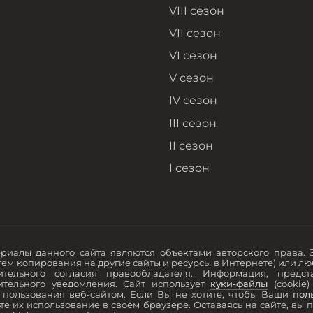
VIII сезон
VII сезон
VI сезон
V сезон
IV сезон
III сезон
II сезон
I сезон
риалы данного сайта являются объектами авторского права. 
тем копирования на другие сайты и ресурсы в Интернете) или л
ительного согласия правообладателя. Информация, пред
ительного уведомления. Сайт использует
куки-файлы
(cookie
 пользования веб-сайтом. Если Вы не хотите, чтобы Ваши
пол
те их использование в своём браузере. Оставаясь на сайте, вы 