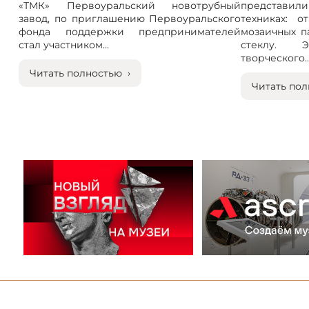
«ТМК» Первоуральский новотрубный
представили
завод, по приглашению Первоуральского
техниках: 
фонда поддержки предпринимателей
мозаичных п
стал участником...
стеклу. 
творческого..
Читать полностью ›
Читать пол