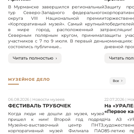
В Мурманске завершился региональный
Защиту про
тур Северо-Западного федерального
корпорат
округа VIII Национальной премии
торжествен
«Корпоративный музей». Самый крупный
победителе
в мире город, расположенный за
трансляции! 
Северным полярным кругом, принимал
защиты учас
участников с 7 по 9 июля. В первый день
номинация
состоялись публичные...
дневной прог
Читать полностью ›
Читать пол
МУЗЕЙНОЕ ДЕЛО
Все
06.08.2026
|
Новости музеев
22.07.2026
|
Но
ФЕСТИВАЛЬ ТРУБОЧЕК
На «УРАЛЕ
«Первое к
Когда люди не дошли до музея, музей
пришел к ним! Второй год подряд
На АЗ «УР
Музейно-выставочный центр ПНТЗ,
художествен
корпоративный музей Филиала ПАО
85-летию п