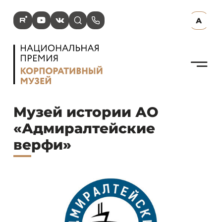
R
Y
V
s
p
А
N
Музей истории АО
«Адмиралтейские
верфи»