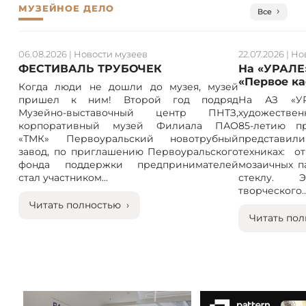
МУЗЕЙНОЕ ДЕЛО
Все
06.08.2026
|
Новости музеев
22.07.2026
|
Но
ФЕСТИВАЛЬ ТРУБОЧЕК
На «УРАЛЕ
«Первое к
Когда люди не дошли до музея, музей
пришел к ним! Второй год подряд
На АЗ «УР
Музейно-выставочный центр ПНТЗ,
художествен
корпоративный музей Филиала ПАО
85-летию п
«ТМК» Первоуральский новотрубный
представили
завод, по приглашению Первоуральского
техниках: 
фонда поддержки предпринимателей
мозаичных п
стал участником...
стеклу. 
творческого..
Читать полностью ›
Читать пол