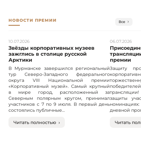
НОВОСТИ ПРЕМИИ
Все
10.07.2026
06.07.2026
Звёзды корпоративных музеев
Присоединя
зажглись в столице русской
трансляции
Арктики
премии
В Мурманске завершился региональный
Защиту про
тур Северо-Западного федерального
корпорат
округа VIII Национальной премии
торжествен
«Корпоративный музей». Самый крупный
победителе
в мире город, расположенный за
трансляции! 
Северным полярным кругом, принимал
защиты учас
участников с 7 по 9 июля. В первый день
номинация
состоялись публичные...
дневной прог
Читать полностью ›
Читать пол