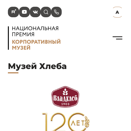
R
Y
V
s
p
А
N
Музей Хлеба