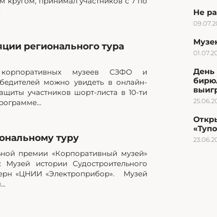
 кругом, принимал участников с 7 по
.
Не ра
09.07.
Музею
яции регионального тура
01.07.2
День 
а корпоративных музеев СЗФО и
бирю
бедителей можно увидеть в онлайн-
выиг
ащиты участников шорт-листа в 10-ти
25.06.2
ограмме...
Откр
«Туп
ональному туру
23.06.2
ьной премии «Корпоративный музей»
: Музей истории Судостроительного
церн «ЦНИИ «Электроприбор». Музей
..