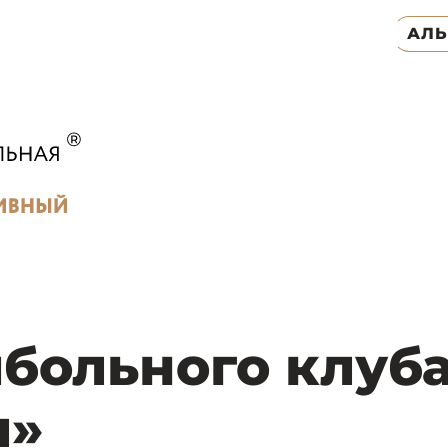
АЛ
больного клуб
л»