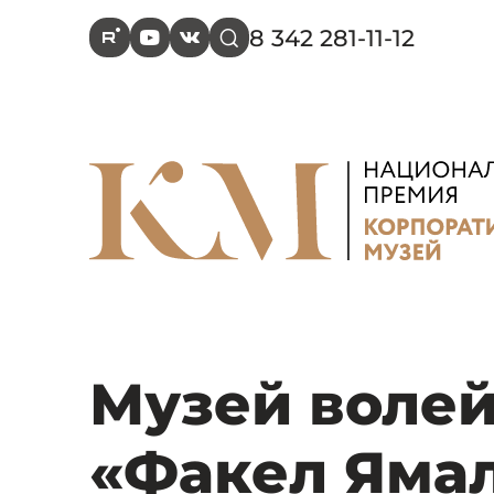
8 342 281-11-12
R
Y
V
s
Музей волей
«Факел Яма