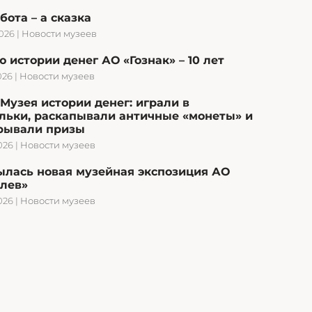
бота – а сказка
2026
|
Новости музеев
 истории денег АО «Гознак» – 10 лет
026
|
Новости музеев
Музея истории денег: играли в
льки, раскапывали античные «монеты» и
рывали призы
026
|
Новости музеев
ылась новая музейная экспозиция АО
олев»
026
|
Новости музеев