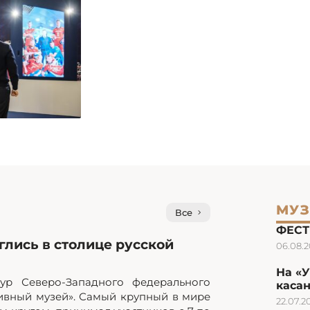
МУЗ
Все
ФЕСТ
лись в столице русской
06.08.
На «
ур Северо-Западного федерального
каса
ивный музей». Самый крупный в мире
22.07.2