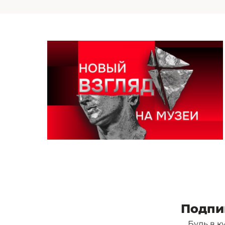
Подпи
Будь в к