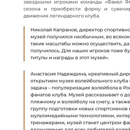
звездными игроками команды «Факел Ям
сезона и приобрести форму и сувенир
движения легендарного клуба.
Николай Капранов, директор спортивно
музей получился необычным, во всяком 
такие масштабы можно осуществить, да 
получилось. Для наших игроков тоже б
титулы и награды в этот музей».
Анастасия Надеждина, креативный дирек
открытием музея волейбольного клуба 
задача – популяризация волейбола в Ро
фанатов клуба. Музей рассказывает о д
пляжному и волейболу на снегу, а так
группу подготовки новых спортсменов
мультимедийными технологиями, инте
тренажерами, музей станет центром фа
вдохновения для всех любителей волей