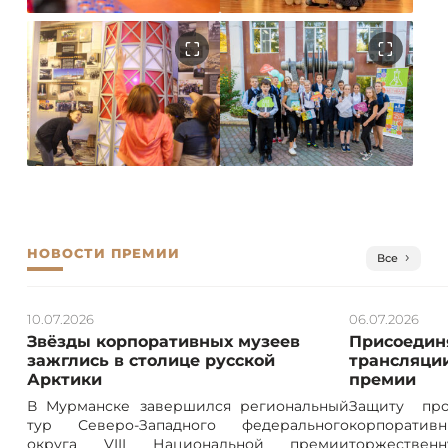
НОВОСТИ ПРЕМИИ
Все
10.07.2026
06.07.2026
Звёзды корпоративных музеев
Присоединя
зажглись в столице русской
трансляции
Арктики
премии
В Мурманске завершился региональный
Защиту про
тур Северо-Западного федерального
корпорат
округа VIII Национальной премии
торжествен