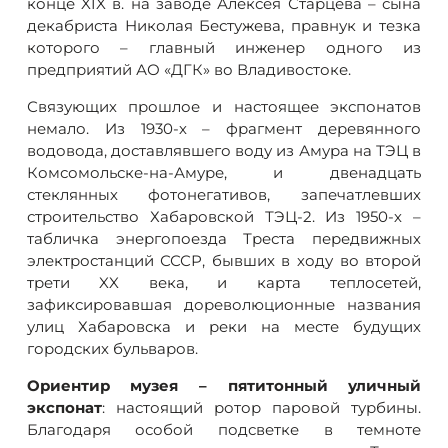
конце XIX в. на заводе Алексея Старцева – сына
декабриста Николая Бестужева, правнук и тезка
которого – главный инженер одного из
предприятий АО «ДГК» во Владивостоке.
Связующих прошлое и настоящее экспонатов
немало. Из 1930-х – фрагмент деревянного
водовода, доставлявшего воду из Амура на ТЭЦ в
Комсомольске-на-Амуре, и двенадцать
стеклянных фотонегативов, запечатлевших
строительство Хабаровской ТЭЦ-2. Из 1950-х –
табличка энергопоезда Треста передвижных
электростанций СССР, бывших в ходу во второй
трети XX века, и карта теплосетей,
зафиксировавшая дореволюционные названия
улиц Хабаровска и реки на месте будущих
городских бульваров.
Ориентир музея – пятитонный уличный
экспонат
: настоящий ротор паровой турбины.
Благодаря особой подсветке в темноте