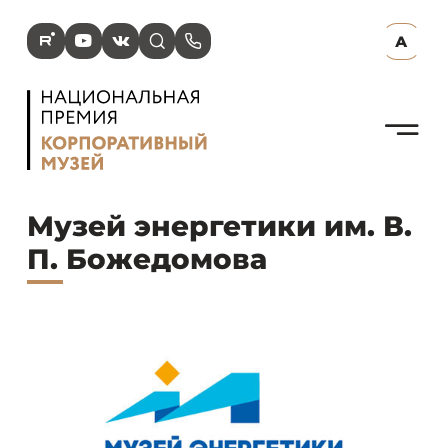
R
Y
V
s
p
А
N
Музей энергетики им. В.
П. Божедомова