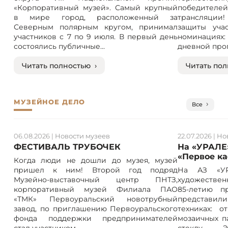
«Корпоративный музей». Самый крупный
победителе
в мире город, расположенный за
трансляции! 
Северным полярным кругом, принимал
защиты учас
участников с 7 по 9 июля. В первый день
номинация
состоялись публичные...
дневной прог
Читать полностью ›
Читать пол
МУЗЕЙНОЕ ДЕЛО
Все
06.08.2026
|
Новости музеев
22.07.2026
|
Но
ФЕСТИВАЛЬ ТРУБОЧЕК
На «УРАЛЕ
«Первое к
Когда люди не дошли до музея, музей
пришел к ним! Второй год подряд
На АЗ «УР
Музейно-выставочный центр ПНТЗ,
художествен
корпоративный музей Филиала ПАО
85-летию п
«ТМК» Первоуральский новотрубный
представили
завод, по приглашению Первоуральского
техниках: 
фонда поддержки предпринимателей
мозаичных п