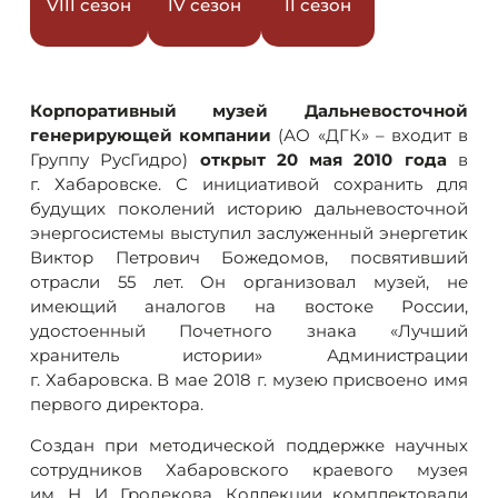
VIII сезон
IV сезон
II сезон
Корпоративный музей Дальневосточной
генерирующей компании
(АО «ДГК» – входит в
Группу РусГидро)
открыт 20 мая 2010 года
в
г. Хабаровске. С инициативой сохранить для
будущих поколений историю дальневосточной
энергосистемы выступил заслуженный энергетик
Виктор Петрович Божедомов, посвятивший
отрасли 55 лет. Он организовал музей, не
имеющий аналогов на востоке России,
удостоенный Почетного знака «Лучший
хранитель истории» Администрации
г. Хабаровска. В мае 2018 г. музею присвоено имя
первого директора.
Создан при методической поддержке научных
сотрудников Хабаровского краевого музея
им. Н. И. Гродекова. Коллекции комплектовали