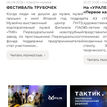
06.08.2026
|
Новости музеев
22.07.2026
|
Но
ФЕСТИВАЛЬ ТРУБОЧЕК
На «УРАЛЕ
«Первое к
Когда люди не дошли до музея, музей
пришел к ним! Второй год подряд
На АЗ «УР
Музейно-выставочный центр ПНТЗ,
художествен
корпоративный музей Филиала ПАО
85-летию п
«ТМК» Первоуральский новотрубный
представили
завод, по приглашению Первоуральского
техниках: 
фонда поддержки предпринимателей
мозаичных п
стал участником...
стеклу. 
творческого..
Читать полностью ›
Читать пол