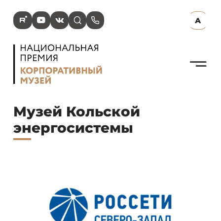
R
Y
V
s
p
А
N
Музей Кольской
энергосистемы