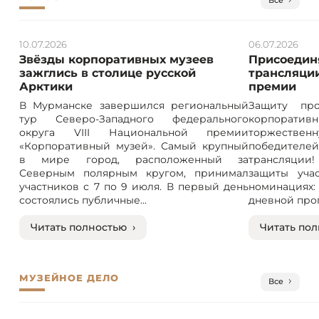
Все
10.07.2026
06.07.2026
Звёзды корпоративных музеев
Присоединя
зажглись в столице русской
трансляции
Арктики
премии
В Мурманске завершился региональный
Защиту про
тур Северо-Западного федерального
корпорат
округа VIII Национальной премии
торжествен
«Корпоративный музей». Самый крупный
победителе
в мире город, расположенный за
трансляции! 
Северным полярным кругом, принимал
защиты учас
участников с 7 по 9 июля. В первый день
номинация
состоялись публичные...
дневной прог
Читать полностью ›
Читать пол
МУЗЕЙНОЕ ДЕЛО
Все