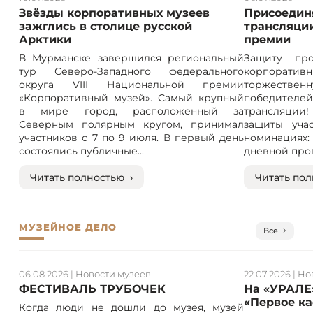
Звёзды корпоративных музеев
Присоединя
зажглись в столице русской
трансляции
Арктики
премии
В Мурманске завершился региональный
Защиту про
тур Северо-Западного федерального
корпорат
округа VIII Национальной премии
торжествен
«Корпоративный музей». Самый крупный
победителе
в мире город, расположенный за
трансляции! 
Северным полярным кругом, принимал
защиты учас
участников с 7 по 9 июля. В первый день
номинация
состоялись публичные...
дневной прог
Читать полностью ›
Читать пол
МУЗЕЙНОЕ ДЕЛО
Все
06.08.2026
|
Новости музеев
22.07.2026
|
Но
ФЕСТИВАЛЬ ТРУБОЧЕК
На «УРАЛЕ
«Первое к
Когда люди не дошли до музея, музей