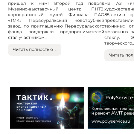
пришел к ним! Второй год подряд
На АЗ «УР
Музейно-выставочный центр ПНТЗ,
художествен
корпоративный музей Филиала ПАО
85-летию п
«ТМК» Первоуральский новотрубный
представили
завод, по приглашению Первоуральского
техниках: 
фонда поддержки предпринимателей
мозаичных п
стал участником...
стеклу. 
творческого..
Читать полностью ›
Читать пол