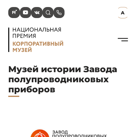
R
Y
V
s
p
А
N
Музей истории Завода
полупроводниковых
приборов