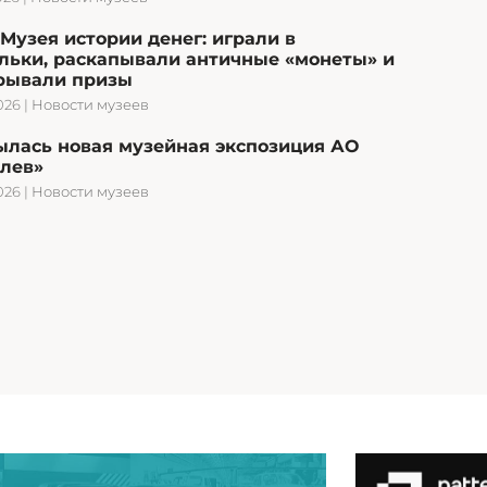
Музея истории денег: играли в
льки, раскапывали античные «монеты» и
рывали призы
026
|
Новости музеев
ылась новая музейная экспозиция АО
олев»
026
|
Новости музеев