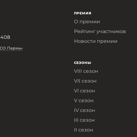
ПРЕМИЯ
О премии
Рейтинг участников
 408
Новости премии
АСО Пермь»
СЕЗОНЫ
VIII сезон
VII сезон
VI сезон
V сезон
IV сезон
III сезон
II сезон