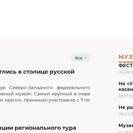
МУЗ
Все
ФЕСТ
лись в столице русской
06.08.
На «
ур Северо-Западного федерального
каса
ивный музей». Самый крупный в мире
22.07.2
 кругом, принимал участников с 7 по
.
Не ра
09.07.
Музею
яции регионального тура
01.07.2