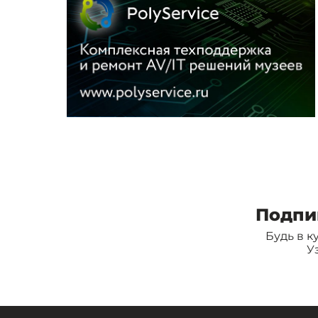
Подпи
Будь в к
У