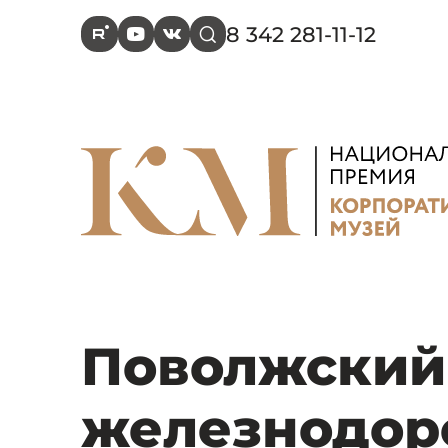
8 342 281-11-12
R
Y
V
s
Поволжский
железнодор