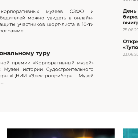
День 
а корпоративных музеев СЗФО и
бирю
бедителей можно увидеть в онлайн-
выиг
ащиты участников шорт-листа в 10-ти
25.06.2
ограмме...
Откр
«Туп
ональному туру
23.06.2
ьной премии «Корпоративный музей»
: Музей истории Судостроительного
церн «ЦНИИ «Электроприбор». Музей
..