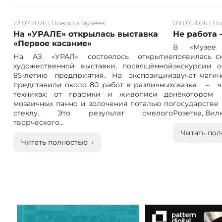
22.07.2026
|
Новости музеев
09.07.2026
|
Но
На «УРАЛЕ» открылась выставка
Не работа 
«Первое касание»
В «Музее 
На АЗ «УРАЛ» состоялось открытие
появилась с
художественной выставки, посвящённой
экскурсии о
85-летию предприятия. На экспозиции
звучат магич
представили около 80 работ в различных
сказке – ч
техниках: от графики и живописи до
некотором
мозаичных панно и золочения поталью по
государст
стеклу. Это результат смелого
Розетка, Вилка
творческого...
Читать пол
Читать полностью ›