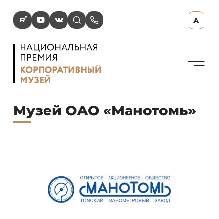
R
Y
V
s
p
А
N
Музей ОАО «Манотомь»