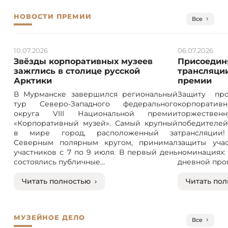
НОВОСТИ ПРЕМИИ
Все
10.07.2026
06.07.2026
Звёзды корпоративных музеев
Присоединя
зажглись в столице русской
трансляции
Арктики
премии
В Мурманске завершился региональный
Защиту про
тур Северо-Западного федерального
корпорат
округа VIII Национальной премии
торжествен
«Корпоративный музей». Самый крупный
победителе
в мире город, расположенный за
трансляции! 
Северным полярным кругом, принимал
защиты учас
участников с 7 по 9 июля. В первый день
номинация
состоялись публичные...
дневной прог
Читать полностью ›
Читать пол
МУЗЕЙНОЕ ДЕЛО
Все