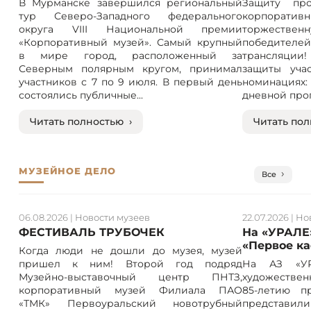
В Мурманске завершился региональный
Защиту про
тур Северо-Западного федерального
корпорат
округа VIII Национальной премии
торжествен
«Корпоративный музей». Самый крупный
победителе
в мире город, расположенный за
трансляции! 
Северным полярным кругом, принимал
защиты учас
участников с 7 по 9 июля. В первый день
номинация
состоялись публичные...
дневной прог
Читать полностью ›
Читать пол
МУЗЕЙНОЕ ДЕЛО
Все
06.08.2026
|
Новости музеев
22.07.2026
|
Но
ФЕСТИВАЛЬ ТРУБОЧЕК
На «УРАЛЕ
«Первое к
Когда люди не дошли до музея, музей
пришел к ним! Второй год подряд
На АЗ «УР
Музейно-выставочный центр ПНТЗ,
художествен
корпоративный музей Филиала ПАО
85-летию п
«ТМК» Первоуральский новотрубный
представили