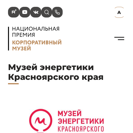
R
Y
V
s
p
А
N
Музей энергетики
Красноярского края