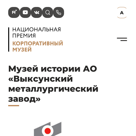
R
Y
V
s
p
А
N
Музей истории АО
«Выксунский
металлургический
завод»