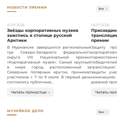
НОВОСТИ ПРЕМИИ
Все
10.07.2026
06.07.2026
Звёзды корпоративных музеев
Присоединя
зажглись в столице русской
трансляции
Арктики
премии
В Мурманске завершился региональный
Защиту про
тур Северо-Западного федерального
корпорат
округа VIII Национальной премии
торжествен
«Корпоративный музей». Самый крупный
победителе
в мире город, расположенный за
трансляции! 
Северным полярным кругом, принимал
защиты учас
участников с 7 по 9 июля. В первый день
номинация
состоялись публичные...
дневной прог
Читать полностью ›
Читать пол
МУЗЕЙНОЕ ДЕЛО
Все