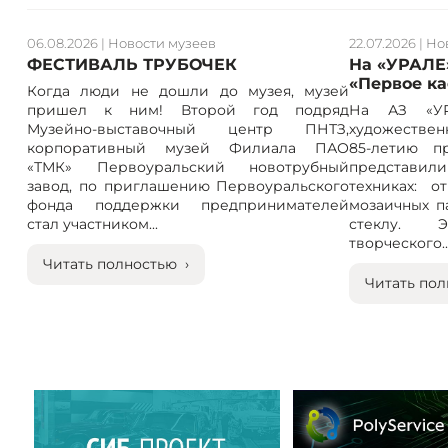
06.08.2026
|
Новости музеев
22.07.2026
|
Но
ФЕСТИВАЛЬ ТРУБОЧЕК
На «УРАЛЕ
«Первое к
Когда люди не дошли до музея, музей
пришел к ним! Второй год подряд
На АЗ «УР
Музейно-выставочный центр ПНТЗ,
художествен
корпоративный музей Филиала ПАО
85-летию п
«ТМК» Первоуральский новотрубный
представили
завод, по приглашению Первоуральского
техниках: 
фонда поддержки предпринимателей
мозаичных п
стал участником...
стеклу. 
творческого..
Читать полностью ›
Читать пол