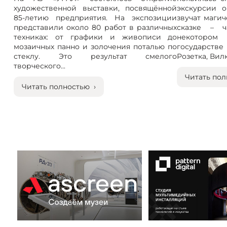
художественной выставки, посвящённой
экскурсии о
85-летию предприятия. На экспозиции
звучат магич
представили около 80 работ в различных
сказке – ч
техниках: от графики и живописи до
некотором
мозаичных панно и золочения поталью по
государст
стеклу. Это результат смелого
Розетка, Вилка
творческого...
Читать пол
Читать полностью ›