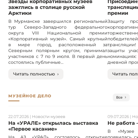
Звёзды корпоративных музеев
Присоединя
зажглись в столице русской
трансляции
Арктики
премии
В Мурманске завершился региональный
Защиту про
тур Северо-Западного федерального
корпорат
округа VIII Национальной премии
торжествен
«Корпоративный музей». Самый крупный
победителе
в мире город, расположенный за
трансляции! 
Северным полярным кругом, принимал
защиты учас
участников с 7 по 9 июля. В первый день
номинация
состоялись публичные...
дневной прог
Читать полностью ›
Читать пол
МУЗЕЙНОЕ ДЕЛО
Все
22.07.2026
|
Новости музеев
09.07.2026
|
Но
На «УРАЛЕ» открылась выставка
Не работа 
«Первое касание»
В «Музее 
На АЗ «УРАЛ» состоялось открытие
появилась с