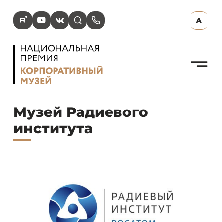
R
Y
V
s
p
А
N
Музей Радиевого
института