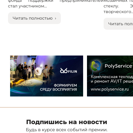
фонда поддержки предпринимателей
мозаичных п
стал участником...
стеклу. 
творческого..
Читать полностью ›
Читать пол
Подпишись на новости
Будь в курсе всех событий премии.