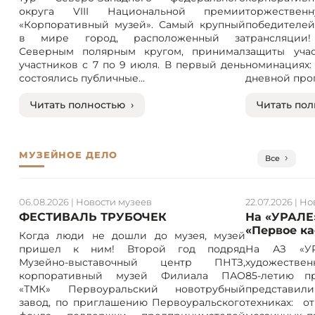
округа VIII Национальной премии
торжествен
«Корпоративный музей». Самый крупный
победителе
в мире город, расположенный за
трансляции! 
Северным полярным кругом, принимал
защиты учас
участников с 7 по 9 июля. В первый день
номинация
состоялись публичные...
дневной прог
Читать полностью ›
Читать пол
МУЗЕЙНОЕ ДЕЛО
Все
06.08.2026
|
Новости музеев
22.07.2026
|
Но
ФЕСТИВАЛЬ ТРУБОЧЕК
На «УРАЛЕ
«Первое к
Когда люди не дошли до музея, музей
пришел к ним! Второй год подряд
На АЗ «УР
Музейно-выставочный центр ПНТЗ,
художествен
корпоративный музей Филиала ПАО
85-летию п
«ТМК» Первоуральский новотрубный
представили
завод, по приглашению Первоуральского
техниках: 