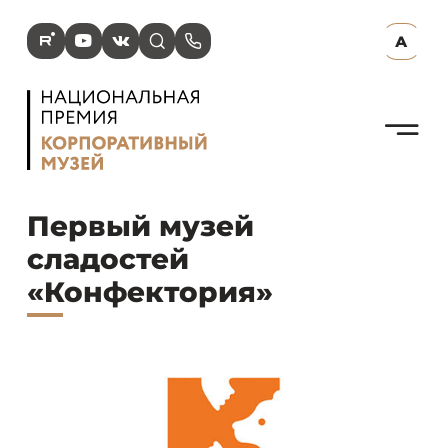
R
Y
V
s
p
А
N
Первый музей
сладостей
«Конфектория»