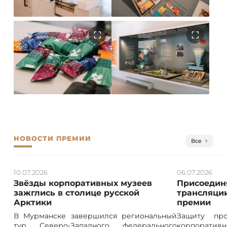
НОВОСТИ ПРЕМИИ
Все
10.07.2026
06.07.2026
Звёзды корпоративных музеев
Присоединя
зажглись в столице русской
трансляции
Арктики
премии
В Мурманске завершился региональный
Защиту про
тур Северо-Западного федерального
корпорат