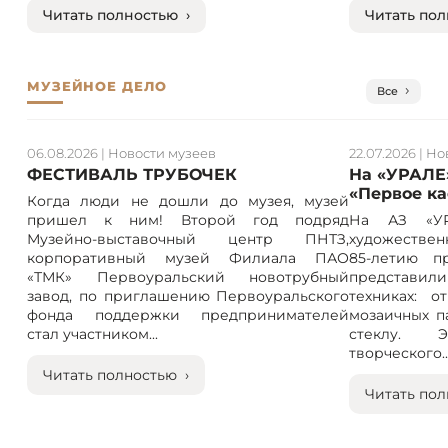
Читать полностью ›
Читать пол
МУЗЕЙНОЕ ДЕЛО
Все
06.08.2026
|
Новости музеев
22.07.2026
|
Но
ФЕСТИВАЛЬ ТРУБОЧЕК
На «УРАЛЕ
«Первое к
Когда люди не дошли до музея, музей
пришел к ним! Второй год подряд
На АЗ «УР
Музейно-выставочный центр ПНТЗ,
художествен
корпоративный музей Филиала ПАО
85-летию п
«ТМК» Первоуральский новотрубный
представили
завод, по приглашению Первоуральского
техниках: 
фонда поддержки предпринимателей
мозаичных п
стал участником...
стеклу. 
творческого..
Читать полностью ›
Читать пол