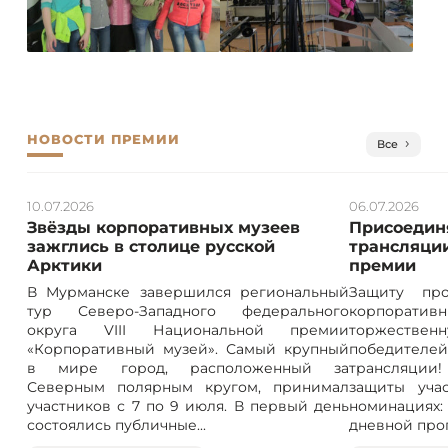
НОВОСТИ ПРЕМИИ
Все
10.07.2026
06.07.2026
Звёзды корпоративных музеев
Присоединя
зажглись в столице русской
трансляции
Арктики
премии
В Мурманске завершился региональный
Защиту про
тур Северо-Западного федерального
корпорат
округа VIII Национальной премии
торжествен
«Корпоративный музей». Самый крупный
победителе
в мире город, расположенный за
трансляции! 
Северным полярным кругом, принимал
защиты учас
участников с 7 по 9 июля. В первый день
номинация
состоялись публичные...
дневной прог