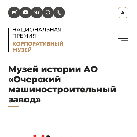
R
Y
V
s
p
А
N
Музей истории АО
«Очерский
машиностроительный
завод»