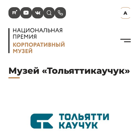
R
Y
V
s
p
А
N
Музей «Тольяттикаучук»