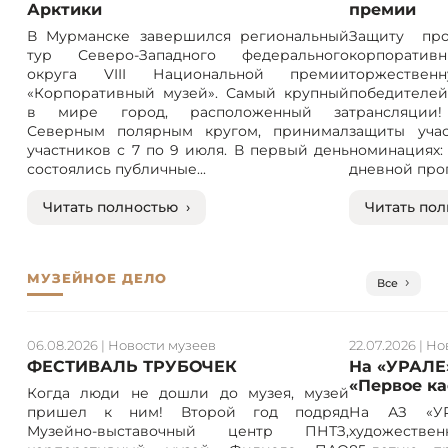
Арктики
премии
В Мурманске завершился региональный
Защиту про
тур Северо-Западного федерального
корпорат
округа VIII Национальной премии
торжествен
«Корпоративный музей». Самый крупный
победителе
в мире город, расположенный за
трансляции! 
Северным полярным кругом, принимал
защиты учас
участников с 7 по 9 июля. В первый день
номинация
состоялись публичные...
дневной прог
Читать полностью ›
Читать пол
МУЗЕЙНОЕ ДЕЛО
Все
06.08.2026
|
Новости музеев
22.07.2026
|
Но
ФЕСТИВАЛЬ ТРУБОЧЕК
На «УРАЛЕ
«Первое к
Когда люди не дошли до музея, музей
пришел к ним! Второй год подряд
На АЗ «УР
Музейно-выставочный центр ПНТЗ,
художествен