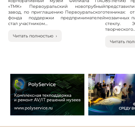
корпоративный музей Филиала ПАО
85-летию п
«ТМК» Первоуральский новотрубный
представили
завод, по приглашению Первоуральского
техниках: 
фонда поддержки предпринимателей
мозаичных п
стал участником...
стеклу. 
творческого..
Читать полностью ›
Читать пол