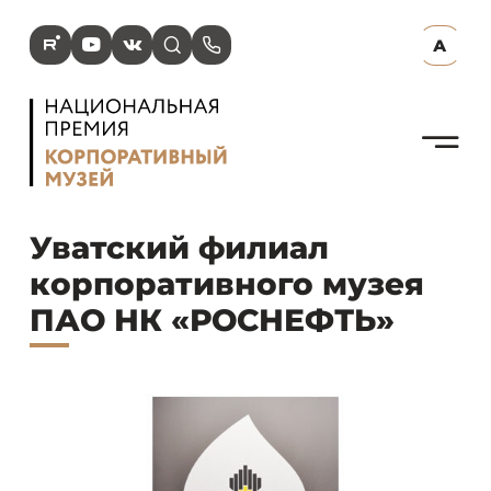
R
Y
V
s
p
А
N
Уватский филиал
корпоративного музея
ПАО НК «РОСНЕФТЬ»