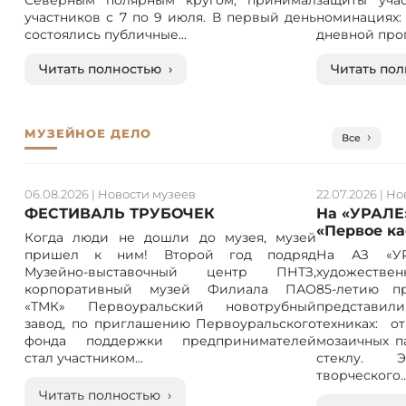
участников с 7 по 9 июля. В первый день
номинация
состоялись публичные...
дневной прог
Читать полностью ›
Читать пол
МУЗЕЙНОЕ ДЕЛО
Все
06.08.2026
|
Новости музеев
22.07.2026
|
Но
ФЕСТИВАЛЬ ТРУБОЧЕК
На «УРАЛЕ
«Первое к
Когда люди не дошли до музея, музей
пришел к ним! Второй год подряд
На АЗ «УР
Музейно-выставочный центр ПНТЗ,
художествен
корпоративный музей Филиала ПАО
85-летию п
«ТМК» Первоуральский новотрубный
представили
завод, по приглашению Первоуральского
техниках: 
фонда поддержки предпринимателей
мозаичных п
стал участником...
стеклу. 
творческого..
Читать полностью ›