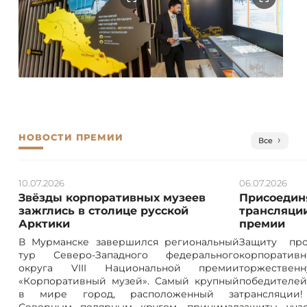
НОВОСТИ ПРЕМИИ
Все
10.07.2026
06.07.2026
Звёзды корпоративных музеев
Присоединя
зажглись в столице русской
трансляции
Арктики
премии
В Мурманске завершился региональный
Защиту про
тур Северо-Западного федерального
корпорат
округа VIII Национальной премии
торжествен
«Корпоративный музей». Самый крупный
победителе
в мире город, расположенный за
трансляции! 
Северным полярным кругом, принимал
защиты учас