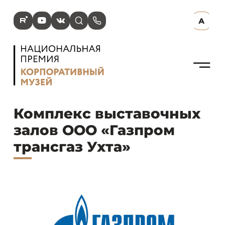
R
Y
V
s
p
А
N
Комплекс выставочных
залов ООО «Газпром
трансгаз Ухта»