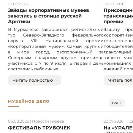
10.07.2026
06.07.2026
Звёзды корпоративных музеев
Присоединя
зажглись в столице русской
трансляции
Арктики
премии
В Мурманске завершился региональный
Защиту про
тур Северо-Западного федерального
корпорат
округа VIII Национальной премии
торжествен
«Корпоративный музей». Самый крупный
победителе
в мире город, расположенный за
трансляции! 
Северным полярным кругом, принимал
защиты учас
участников с 7 по 9 июля. В первый день
номинация
состоялись публичные...
дневной прог
Читать полностью ›
Читать пол
МУЗЕЙНОЕ ДЕЛО
Все
06.08.2026
|
Новости музеев
22.07.2026
|
Но
ФЕСТИВАЛЬ ТРУБОЧЕК
На «УРАЛЕ