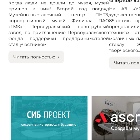
«Первое к
Когда люди не дошли до музея, музей
пришел к ним! Второй год подряд
На АЗ «УР
Музейно-выставочный центр ПНТЗ,
художествен
корпоративный музей Филиала ПАО
85-летию п
«ТМК» Первоуральский новотрубный
представили
завод, по приглашению Первоуральского
техниках: 
фонда поддержки предпринимателей
мозаичных п
стал участником...
стеклу. 
творческого..
Читать полностью ›
Читать пол