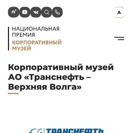
R
Y
V
s
p
А
N
Корпоративный музей
АО «Транснефть –
Верхняя Волга»