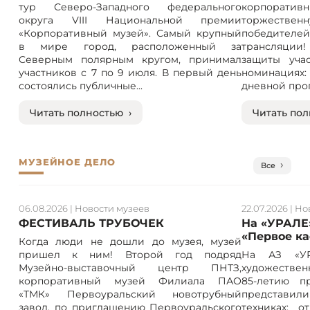
тур Северо-Западного федерального
корпорат
округа VIII Национальной премии
торжествен
«Корпоративный музей». Самый крупный
победителе
в мире город, расположенный за
трансляции! 
Северным полярным кругом, принимал
защиты учас
участников с 7 по 9 июля. В первый день
номинация
состоялись публичные...
дневной прог
Читать полностью ›
Читать пол
МУЗЕЙНОЕ ДЕЛО
Все
06.08.2026
|
Новости музеев
22.07.2026
|
Но
ФЕСТИВАЛЬ ТРУБОЧЕК
На «УРАЛЕ
«Первое к
Когда люди не дошли до музея, музей
пришел к ним! Второй год подряд
На АЗ «УР
Музейно-выставочный центр ПНТЗ,
художествен
корпоративный музей Филиала ПАО
85-летию п
«ТМК» Первоуральский новотрубный
представили
завод, по приглашению Первоуральского
техниках: 