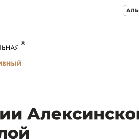
АЛ
ии Алексинско
лой