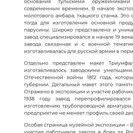
основания тульскими оружейникам
современным временем. В начале экспо
молотового амбара, ткацкого станка. Эт
тогда для изготовления основной прод
парусины. Широко представлено и уника
завод специализировался в начале 19 века
завода связанная и с военной тематик
изготавливалась для русской армии в перио
Отдельно представлен макет Триумфа
изготавливалось заводскими умельцами
Отечественной войны 1812 года, котор
губернии. Детальный макет этого памят
Отражено в экспозиции и участие рабочи
1938 году завод перепрофилировалс
изготовлению трубопроводной арматуры,
предприятие не меняет профиль своей дея
Особая страница музейной экспозиции – В
участие работников завода в боях за Ро