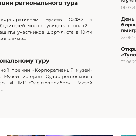
Музею
яции регионального тура
01.07.2
День 
а корпоративных музеев СЗФО и
бирю
бедителей можно увидеть в онлайн-
выиг
ащиты участников шорт-листа в 10-ти
25.06.2
ограмме...
Откр
«Туп
ональному туру
23.06.2
ьной премии «Корпоративный музей»
: Музей истории Судостроительного
церн «ЦНИИ «Электроприбор». Музей
..