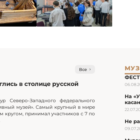
МУЗ
Все
ФЕСТ
лись в столице русской
06.08.
На «
ур Северо-Западного федерального
каса
ивный музей». Самый крупный в мире
22.07.2
 кругом, принимал участников с 7 по
.
Не ра
09.07.