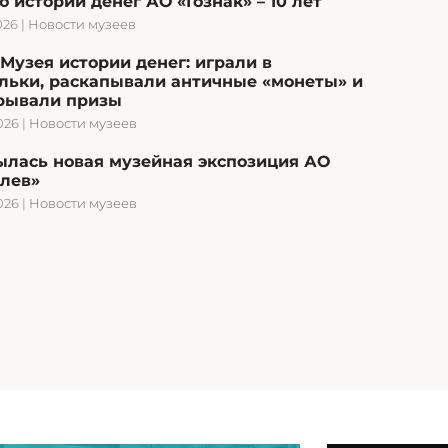
 истории денег АО «Гознак» – 10 лет
026
|
Новости музеев
Музея истории денег: играли в
льки, раскапывали античные «монеты» и
рывали призы
026
|
Новости музеев
ылась новая музейная экспозиция АО
олев»
026
|
Новости музеев