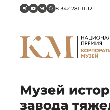
8 342 281-11-12
R
Y
V
s
Музей истор
завода тяже