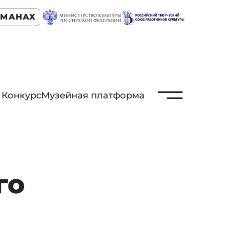
ЬМАНАХ
N
Конкурс
Музейная платформа
го