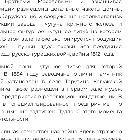
и братьями Мосоловыми и заканчивая
зиции размещены детальные макеты домны,
о оборудование и сооружения использовались
укции завода – чугуна, кричного железа и
льное фигурное чугунное литьё на котором
. В этом зале также экспонируется продукция
ой – пушки, ядра, тесаки. Эта продукция
ды русско-турецких войн, войны 1812 года.
льной арки, чугунное литьё для которой
. В 1834 году заводчане отлили памятник
ый установлен в селе Тарутино Калужской
ника также размещен в первом зале музея.
х предприятия в революционном движении. В
я в специализированное предприятие по
 а именно задвижек Лудло. С этого момента
тельности.
еликая отечественная война. Здесь отражено
дину, представлена продукция, выпускаемая