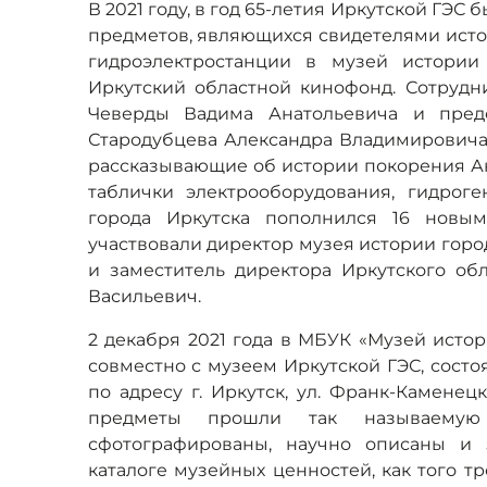
В 2021 году, в год 65-летия Иркутской ГЭ
предметов, являющихся свидетелями исто
гидроэлектростанции в музей истори
Иркутский областной кинофонд. Сотрудн
Чеверды Вадима Анатольевича и пред
Стародубцева Александра Владимировича
рассказывающие об истории покорения Ан
таблички электрооборудования, гидрог
города Иркутска пополнился 16 новы
участвовали директор музея истории гор
и заместитель директора Иркутского об
Васильевич.
2 декабря 2021 года в МБУК «Музей исто
совместно с музеем Иркутской ГЭС, состо
по адресу г. Иркутск, ул. Франк-Каменец
предметы прошли так называемую
сфотографированы, научно описаны и 
каталоге музейных ценностей, как того т