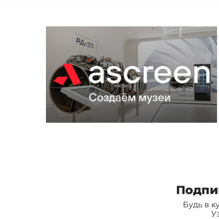
Подпи
Будь в к
У