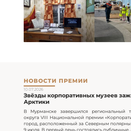
НОВОСТИ ПРЕМИИ
10.07.2026
Звёзды корпоративных музеев зажг
Арктики
В Мурманске завершился региональный т
округа VIII Национальной премии «Корпорат
город, расположенный за Северным полярным
9 июля. В первый день состоялись публичные..