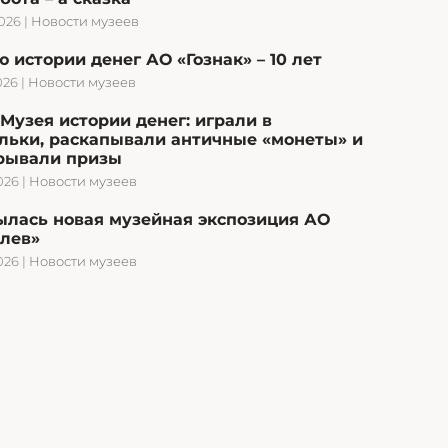
2026
|
Новости музеев
 истории денег АО «Гознак» – 10 лет
026
|
Новости музеев
Музея истории денег: играли в
льки, раскапывали античные «монеты» и
рывали призы
026
|
Новости музеев
ылась новая музейная экспозиция АО
олев»
026
|
Новости музеев