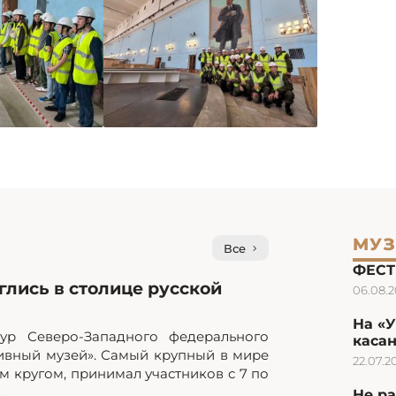
МУЗ
Все
ФЕСТ
лись в столице русской
06.08.
На «
ур Северо-Западного федерального
каса
ивный музей». Самый крупный в мире
22.07.2
 кругом, принимал участников с 7 по
.
Не ра