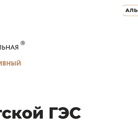
АЛ
ской ГЭС