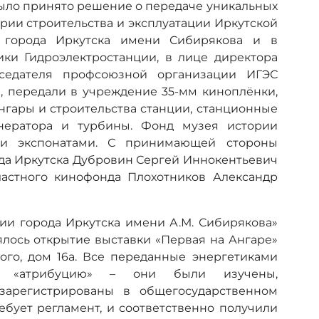
С было принято решение о передаче уникальных
рии строительства и эксплуатации Иркутской
и города Иркутска имени Сибирякова и в
ики Гидроэлектростанции, в лице директора
седателя профсоюзной организации ИГЭС
, передали в учреждение 35-мм киноплёнки,
гары и строительства станции, станционные
енератора и турбины. Фонд музея истории
ми экспонатами. С принимающей стороны
ода Иркутска Дубровин Сергей Иннокентьевич
ластного кинофонда Плохотников Александр
рии города Иркутска имени А.М. Сибирякова»
ялось открытие выставки «Первая на Ангаре»
кого, дом 16а. Все переданные энергетиками
 «атрибуцию» – они были изучены,
зарегистрированы в общегосударственном
ребует регламент, и соответственно получили