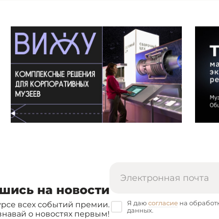
шись на новости
Я даю
согласие
на обработ
урсе всех событий премии.
данных.
знавай о новостях первым!