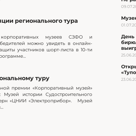
09.07.
Музею
яции регионального тура
01.07.2
День 
а корпоративных музеев СЗФО и
бирю
бедителей можно увидеть в онлайн-
выиг
ащиты участников шорт-листа в 10-ти
25.06.2
ограмме...
Откр
«Туп
ональному туру
23.06.2
ьной премии «Корпоративный музей»
: Музей истории Судостроительного
церн «ЦНИИ «Электроприбор». Музей
..