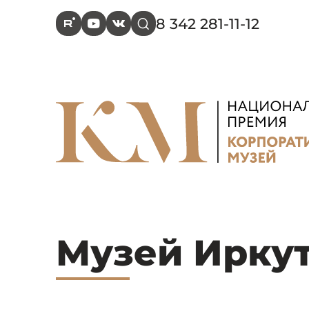
8 342 281-11-12
R
Y
V
s
Музей Иркут