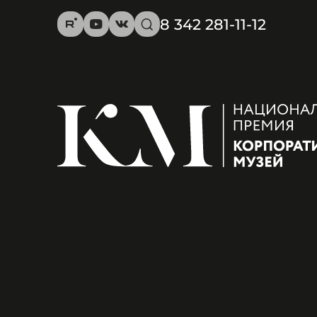
8 342 281-11-12
R
Y
V
s