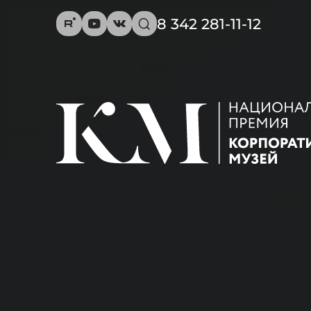
8 342 281-11-12
R
Y
V
s