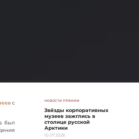
НОВОСТИ ПРЕМИИ
зеев
с
Звёзды корпоративных
музеев зажглись в
столице русской
s был
Арктики
дения
10.07.2026