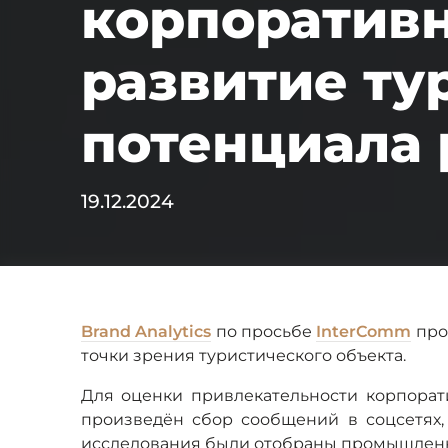
корпоративн
развитие ту
потенциала 
19.12.2024
Brand Analytics
по просьбе
InterComm
про
точки зрения туристического объекта.
Для оценки привлекательности корпорат
произведён сбор сообщений в соцсетях,
исследования были отобраны промышленн