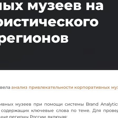
ых музеев на
ристического
регионов
вела
анализ привлекательности корпоративных му
ивных музеев при помощи системы Brand Analytic
 содержащих ключевые слова по теме. Для прове
ые регионы России, включая: