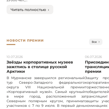
25 000 чел.,...
Читать полностью ›
НОВОСТИ ПРЕМИИ
Все
10.07.2026
06.07.2026
Звёзды корпоративных музеев
Присоединя
зажглись в столице русской
трансляции
Арктики
премии
В Мурманске завершился региональный
Защиту про
тур Северо-Западного федерального
корпорат
округа VIII Национальной премии
торжествен
«Корпоративный музей». Самый крупный
победителе
в мире город, расположенный за
трансляции! 
Северным полярным кругом, принимал
защиты учас
участников с 7 по 9 июля. В первый день
номинация