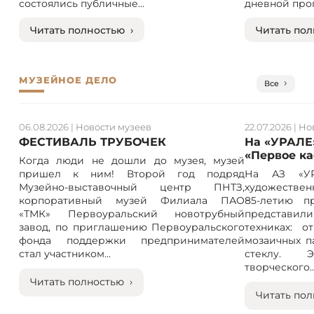
состоялись публичные...
дневной прог
Читать полностью ›
Читать пол
МУЗЕЙНОЕ ДЕЛО
Все
06.08.2026
|
Новости музеев
22.07.2026
|
Но
ФЕСТИВАЛЬ ТРУБОЧЕК
На «УРАЛЕ
«Первое к
Когда люди не дошли до музея, музей
пришел к ним! Второй год подряд
На АЗ «УР
Музейно-выставочный центр ПНТЗ,
художествен
корпоративный музей Филиала ПАО
85-летию п
«ТМК» Первоуральский новотрубный
представили
завод, по приглашению Первоуральского
техниках: 
фонда поддержки предпринимателей
мозаичных п
стал участником...
стеклу. 
творческого..
Читать полностью ›
Читать пол