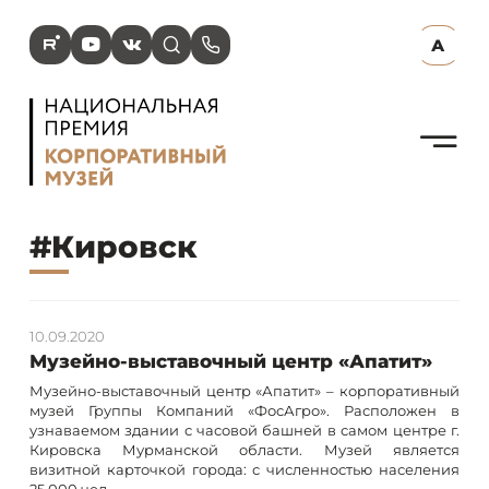
R
Y
V
s
p
А
N
#
Кировск
10.09.2020
Музейно-выставочный центр «Апатит»
Музейно-выставочный центр «Апатит» – корпоративный
музей Группы Компаний «ФосАгро». Расположен в
узнаваемом здании с часовой башней в самом центре г.
Кировска Мурманской области. Музей является
визитной карточкой города: с численностью населения