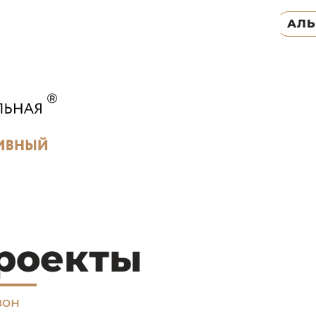
АЛ
роекты
зон