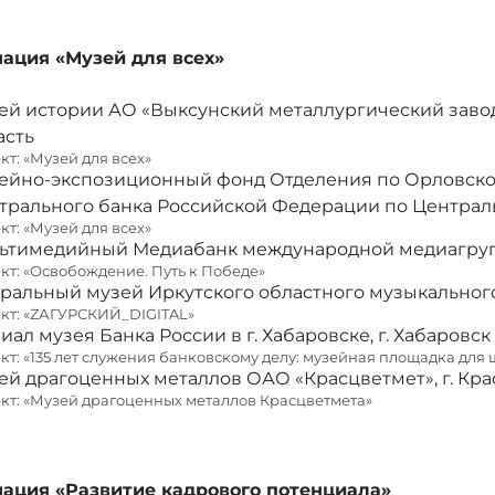
ация «Музей для всех»
ей истории АО «Выксунский металлургический завод»
асть
кт: «Музей для всех»
ейно-экспозиционный фонд Отделения по Орловской
трального банка Российской Федерации по Централь
кт: «Музей для всех»
ьтимедийный Медиабанк международной медиагруппы
кт: «Освобождение. Путь к Победе»
тральный музей Иркутского областного музыкального т
кт: «ZАГУРСКИЙ_DIGITAL»
ал музея Банка России в г. Хабаровске, г. Хабаровск
кт: «135 лет служения банковскому делу: музейная площадка дл
ей драгоценных металлов ОАО «Красцветмет», г. Кр
кт: «Музей драгоценных металлов Красцветмета»
ация «Развитие кадрового потенциала»