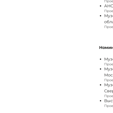
Прое
АНО
Прое
Муз
обл
Прое
Номин
Муз
Прое
Муз
Мос
Прое
Муз
Све
Прое
Выс
Прое