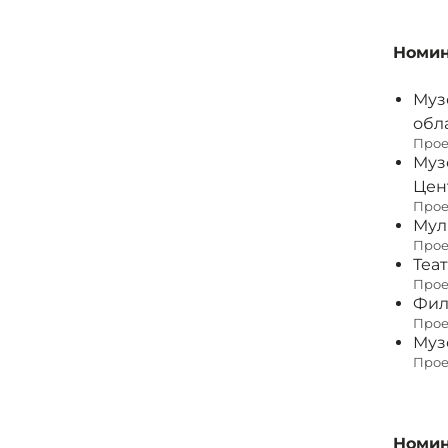
Номин
Муз
обл
Прое
Муз
Цен
Прое
Мул
Прое
Теа
Прое
Фили
Прое
Муз
Прое
Номин