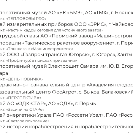
поративный музей АО «УК «БМЗ», АО «ТМХ», г. Брянс
кт: «ТЕПЛОВОЗЫ PRO»
ей измерительных приборов ООО «ЭРИС», г. Чайковс
кт: «Растим кадры сегодня для устойчивого завтра»
 трудовой славы АО «Пермский завод «Машинострои
порации «Тактическое ракетное вооружение», г. Пер
кт: «Три шага к «Машиностроителю»
ей ООО «Газпром трансгаз Югорск», г. Югорск, Хант
кт: «Профи-тур: в поисках призвания»
поративный музей Электрощит Самара им. Ю. В. Егоро
ара
кт: «ДЕНЬ НОВИЧКА»
ерактивно-познавательный центр «Академия плодор
азовательный центр ФосАгро», с. Быков, Балаковский
кт: «ПЕРСПЕКТИВА»
ей АО «ОДК-СТАР», АО «ОДК», г. Пермь
кт: «Засияй на СТАРе»
ей энергетики Урала ПАО «Россети Урал», ПАО «Россе
кт: «Светлое поколение»
ей истории кораблестроения и кораблестроительног