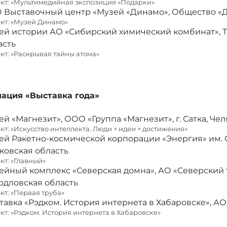
кт: «Мультимедийная экспозиция «Подарки»
 Выставочный центр «Музей «Динамо», Общество «Ди
кт: «Музей Динамо»
ей истории АО «Сибирский химический комбинат», ТК 
асть
кт: «Раскрывая тайны атома»
ация «Выставка года»
ей «Магнезит», ООО «Группа «Магнезит», г. Сатка, Че
кт: «Искусство интеллекта. Люди × идеи × достижения»
ей Ракетно-космической корпорации «Энергия» им. С.П
ковская область
кт: «Главный»
ейный комплекс «Северская домна», АО «Северский т
рдловская область
кт: «Первая труба»
тавка «Рэдком. История интернета в Хабаровске», АО
кт: «Рэдком. История интернета в Хабаровске»