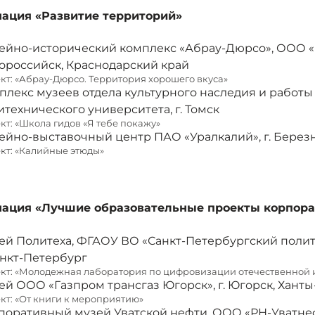
ация «Развитие территорий»
ейно-исторический комплекс «Абрау-Дюрсо», ООО «Ц
ороссийск, Краснодарский край
кт: «Абрау-Дюрсо. Территория хорошего вкуса»
плекс музеев отдела культурного наследия и работы
итехнического университета, г. Томск
кт: «Школа гидов «Я тебе покажу»
ейно-выставочный центр ПАО «Уралкалий», г. Березн
кт: «Калийные этюды»
ация «Лучшие образовательные проекты корпора
ей Политеха, ФГАОУ ВО «Санкт-Петербургский полит
анкт-Петербург
кт: «Молодежная лаборатория по цифровизации отечественной и
ей ООО «Газпром трансгаз Югорск», г. Югорск, Хант
кт: «От книги к мероприятию»
поративный музей Уватской нефти, ООО «РН-Уватнефт