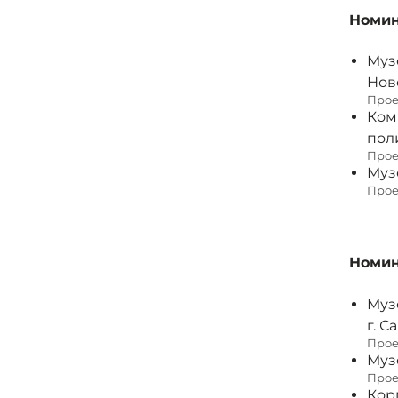
Номин
Муз
Нов
Прое
Ком
пол
Прое
Муз
Прое
Номин
Муз
г. С
Прое
Муз
Прое
Кор