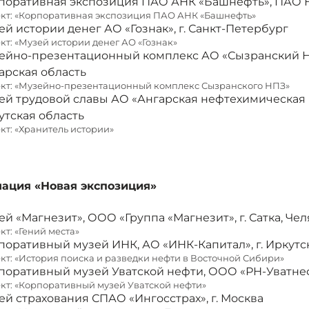
поративная экспозиция ПАО АНК «Башнефть», ПАО НК
кт: «Корпоративная экспозиция ПАО АНК «Башнефть»
ей истории денег АО «Гознак», г. Санкт-Петербург
кт: «Музей истории денег АО «Гознак»
ейно-презентационный комплекс АО «Сызранский НПЗ
арская область
кт: «Музейно-презентационный комплекс Сызранского НПЗ»
ей трудовой славы АО «Ангарская нефтехимическая к
утская область
кт: «Хранитель истории»
ация «Новая экспозиция»
ей «Магнезит», ООО «Группа «Магнезит», г. Сатка, Че
кт: «Гений места»
поративный музей ИНК, АО «ИНК-Капитал», г. Иркутс
кт: «История поиска и разведки нефти в Восточной Сибири»
поративный музей Уватской нефти, ООО «РН-Уватнефт
кт: «Корпоративный музей Уватской нефти»
ей страхования СПАО «Ингосстрах», г. Москва