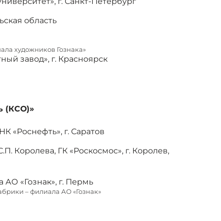
иверситет», г. Санкт-Петербург
ьская область
иала художников Гознака»
ый завод», г. Красноярск
 (КСО)»
К «Роснефть», г. Саратов
. Королева, ГК «Роскосмос», г. Королев,
АО «Гознак», г. Пермь
абрики – филиала АО «Гознак»