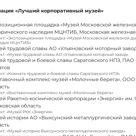
ация «Лучший корпоративный музей»
позиционная площадка «Музей Московской железной
орического наследия МЦНТИБ, Московская железная 
кт: «Экспозиционная площадка «Музей Московской железной до
едия МЦНТИБ»
ей трудовой славы АО «Ульяновский моторный завод»
кт: «Музей трудовой славы АО «Ульяновский моторный завод»
ей трудовой и боевой славы Саратовского НПЗ, ПАО «
атов
кт: «Комната трудовой и боевой славы Саратовского НПЗ»
тавочный комплекс-музей «Молочные берега», ООО У
асть
кт: «Выставочный комплекс-музей «Молочные берега»
ей Ракетно-космической корпорации «Энергия» им. С.П
ковская область
кт: «Музей РКК «Энергия»
ей истории АО «Выксунский металлургический завод»
асть
кт: «Музей истории Выксунского металлургического завода»