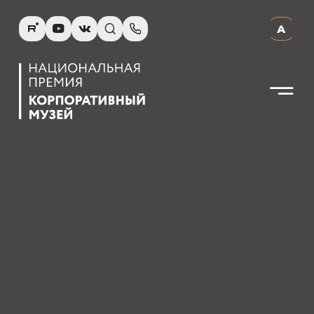
R
Y
V
s
p
А
N