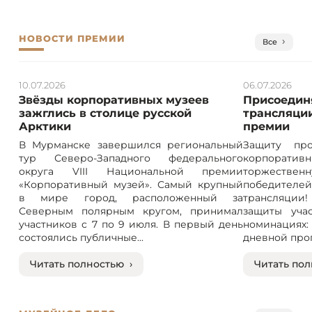
НОВОСТИ ПРЕМИИ
Все
10.07.2026
06.07.2026
Звёзды корпоративных музеев
Присоединя
зажглись в столице русской
трансляции
Арктики
премии
В Мурманске завершился региональный
Защиту про
тур Северо-Западного федерального
корпорат
округа VIII Национальной премии
торжествен
«Корпоративный музей». Самый крупный
победителе
в мире город, расположенный за
трансляции! 
Северным полярным кругом, принимал
защиты учас
участников с 7 по 9 июля. В первый день
номинация
состоялись публичные...
дневной прог
Читать полностью ›
Читать пол