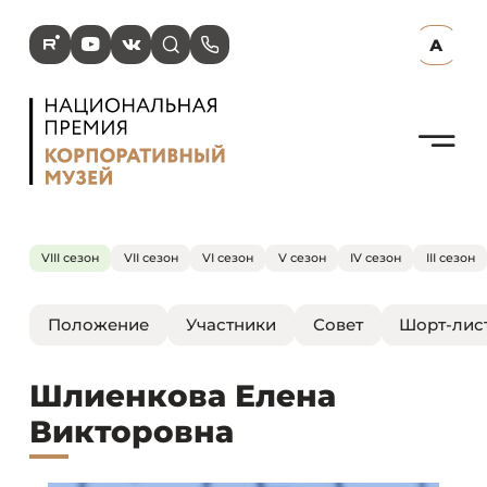
R
Y
V
s
p
А
N
VIII сезон
VII сезон
VI сезон
V сезон
IV сезон
III сезон
Положение
Участники
Совет
Шорт-лис
Шлиенкова Елена
Викторовна