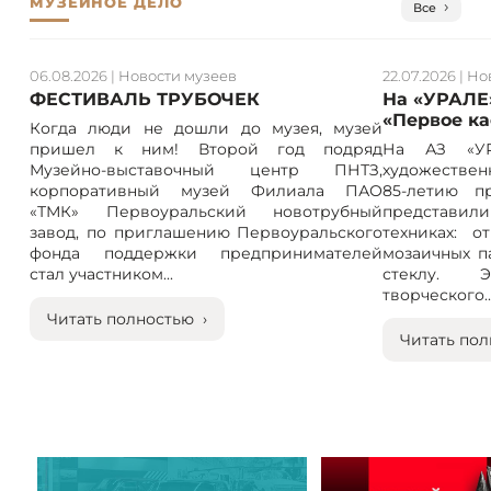
МУЗЕЙНОЕ ДЕЛО
Все
06.08.2026
|
Новости музеев
22.07.2026
|
Но
ФЕСТИВАЛЬ ТРУБОЧЕК
На «УРАЛЕ
«Первое к
Когда люди не дошли до музея, музей
пришел к ним! Второй год подряд
На АЗ «УР
Музейно-выставочный центр ПНТЗ,
художествен
корпоративный музей Филиала ПАО
85-летию п
«ТМК» Первоуральский новотрубный
представили
завод, по приглашению Первоуральского
техниках: 
фонда поддержки предпринимателей
мозаичных п
стал участником...
стеклу. 
творческого..
Читать полностью ›
Читать пол