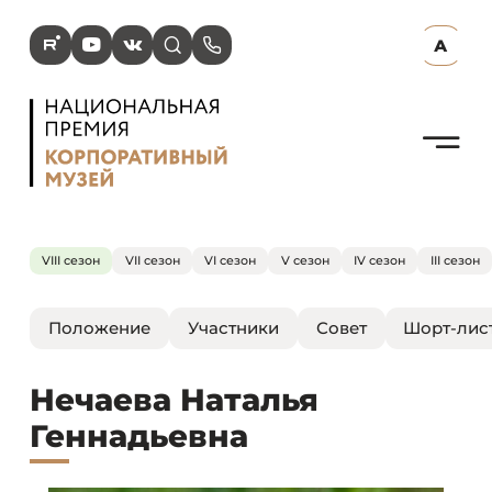
R
Y
V
s
p
А
N
VIII сезон
VII сезон
VI сезон
V сезон
IV сезон
III сезон
Положение
Участники
Совет
Шорт-лис
Нечаева Наталья
Геннадьевна