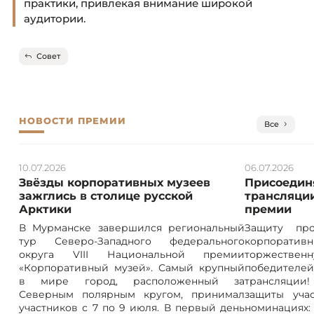
практики, привлекая внимание широкой
аудитории.
Совет
НОВОСТИ ПРЕМИИ
Все
10.07.2026
06.07.2026
Звёзды корпоративных музеев
Присоединя
зажглись в столице русской
трансляции
Арктики
премии
В Мурманске завершился региональный
Защиту про
тур Северо-Западного федерального
корпорат
округа VIII Национальной премии
торжествен
«Корпоративный музей». Самый крупный
победителе
в мире город, расположенный за
трансляции! 
Северным полярным кругом, принимал
защиты учас
участников с 7 по 9 июля. В первый день
номинация