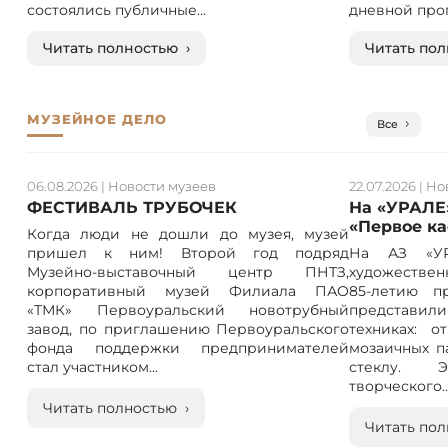
состоялись публичные...
дневной прог
Читать полностью ›
Читать пол
МУЗЕЙНОЕ ДЕЛО
Все
06.08.2026
|
Новости музеев
22.07.2026
|
Но
ФЕСТИВАЛЬ ТРУБОЧЕК
На «УРАЛЕ
«Первое к
Когда люди не дошли до музея, музей
пришел к ним! Второй год подряд
На АЗ «УР
Музейно-выставочный центр ПНТЗ,
художествен
корпоративный музей Филиала ПАО
85-летию п
«ТМК» Первоуральский новотрубный
представили
завод, по приглашению Первоуральского
техниках: 
фонда поддержки предпринимателей
мозаичных п
стал участником...
стеклу. 
творческого..
Читать полностью ›
Читать пол