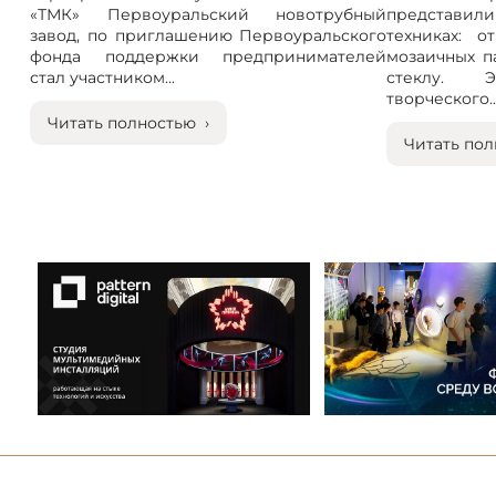
«ТМК» Первоуральский новотрубный
представили
завод, по приглашению Первоуральского
техниках: 
фонда поддержки предпринимателей
мозаичных п
стал участником...
стеклу. 
творческого..
Читать полностью ›
Читать пол