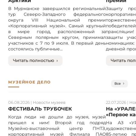
Арктики
премии
В Мурманске завершился региональный
Защиту про
тур Северо-Западного федерального
корпорат
округа VIII Национальной премии
торжествен
«Корпоративный музей». Самый крупный
победителе
в мире город, расположенный за
трансляции! 
Северным полярным кругом, принимал
защиты учас
участников с 7 по 9 июля. В первый день
номинация
состоялись публичные...
дневной прог
Читать полностью ›
Читать пол
МУЗЕЙНОЕ ДЕЛО
Все
06.08.2026
|
Новости музеев
22.07.2026
|
Но
ФЕСТИВАЛЬ ТРУБОЧЕК
На «УРАЛЕ
«Первое к
Когда люди не дошли до музея, музей
пришел к ним! Второй год подряд
На АЗ «УР
Музейно-выставочный центр ПНТЗ,
художествен
корпоративный музей Филиала ПАО
85-летию п