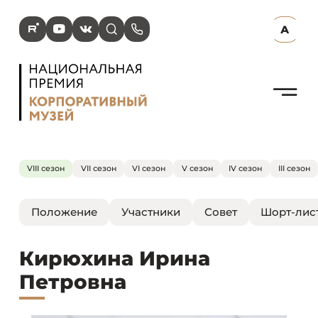
R
Y
V
s
p
А
N
VIII сезон
VII сезон
VI сезон
V сезон
IV сезон
III сезон
Положение
Участники
Совет
Шорт-лис
Кирюхина Ирина
Петровна