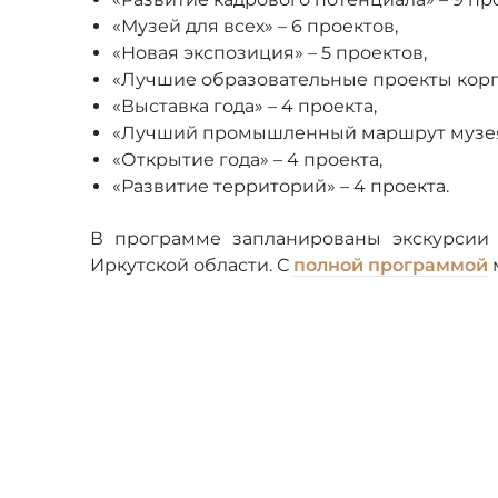
«Музей для всех» – 6 проектов,
«Новая экспозиция» – 5 проектов,
«Лучшие образовательные проекты корпо
«Выставка года» – 4 проекта,
«Лучший промышленный маршрут музея»
«Открытие года» – 4 проекта,
«Развитие территорий» – 4 проекта.
В программе запланированы экскурсии
Иркутской области. С
полной программой
Региональный тур в рамках Национальной премии
нефтяной компании
.
Информационный партнер –
журнал «Музей»
ИД 
10 лауреатов войдут в основной шорт-лис
которой пройдет с 30 сентября по 03 октяб