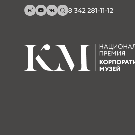
8 342 281-11-12
R
Y
V
s