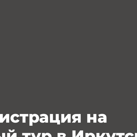
истрация на
й тур в Иркутс