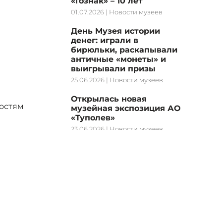
«Гознак» – 10 лет
01.07.2026
|
Новости музеев
День Музея истории
денег: играли в
бирюльки, раскапывали
античные «монеты» и
выигрывали призы
25.06.2026
|
Новости музеев
Открылась новая
остям
музейная экспозиция АО
«Туполев»
23.06.2026
|
Новости музеев
кой
 финал