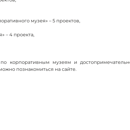
ративного музея» – 5 проектов,
 – 4 проекта,
 по корпоративным музеям и достопримечательн
можно познакомиться на сайте.
 проходит впервые благодаря генеральному партнеру –
Иркутс
«Панорама»
т VI Национальной премии «Корпоративный музей»,
ря.