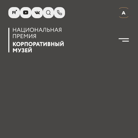
R
Y
V
s
p
А
N