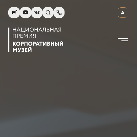
R
Y
V
s
p
А
N