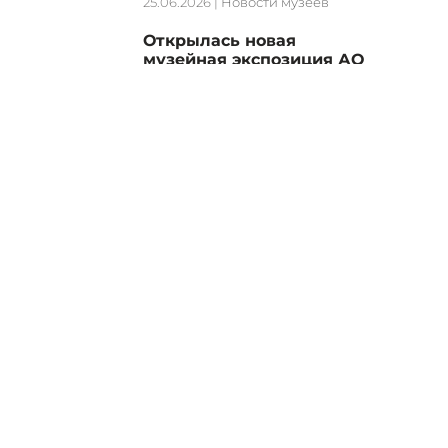
25.06.2026
|
Новости музеев
Открылась новая
музейная экспозиция АО
«Туполев»
23.06.2026
|
Новости музеев