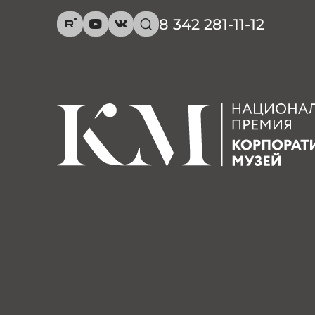
8 342 281-11-12
R
Y
V
s