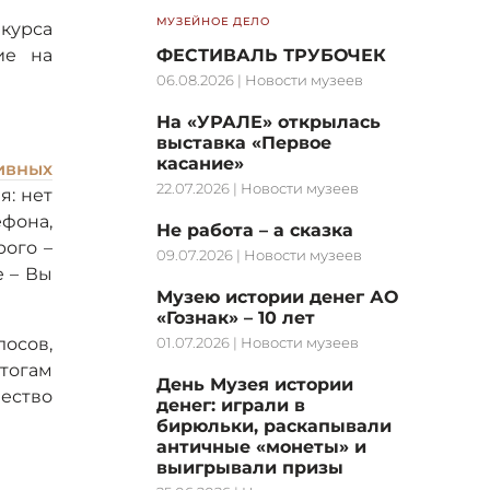
МУЗЕЙНОЕ ДЕЛО
курса
ие на
ФЕСТИВАЛЬ ТРУБОЧЕК
06.08.2026
|
Новости музеев
На «УРАЛЕ» открылась
выставка «Первое
касание»
ивных
22.07.2026
|
Новости музеев
я: нет
ефона,
Не работа – а сказка
рого –
09.07.2026
|
Новости музеев
е – Вы
Музею истории денег АО
«Гознак» – 10 лет
осов,
01.07.2026
|
Новости музеев
тогам
День Музея истории
ество
денег: играли в
бирюльки, раскапывали
античные «монеты» и
выигрывали призы