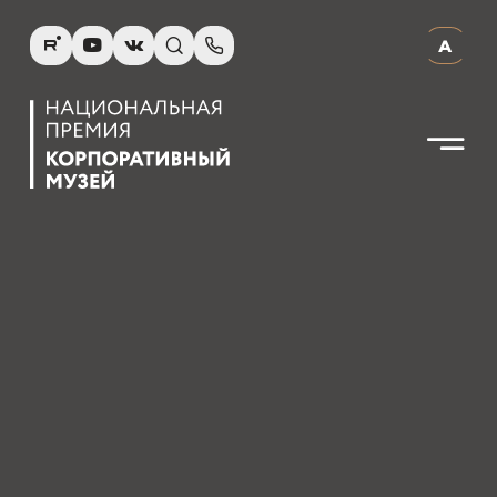
R
Y
V
s
p
А
N