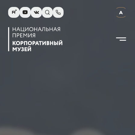
R
Y
V
s
p
А
N