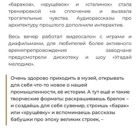
«бараков», «хрущёвок» и «сталинок» стала
тренировкой на сплочение и вызвала
трогательные чувства. Аудиорассказы про
архитектуру прошлого дополнили интерактив.
Весь вечер работал видеосалон с играми и
диафильмами, для любителей более активного
времяпрепровождения заводчане
предусмотрели дискотеку и шоу «Угадай
мелодию».
Очень здорово приходить в музей, открывать
для себя что-то новое о нашей
промышленности, её истории. А тут ещё и такие
творческие форматы: раскрашиваешь брелок –
и создаёшь для себя сувенир, строишь «барак»
или «хрущёвку» и вспоминаешь рассказы
бабушки про эпоху великих строек, –
поделилась впечатлениями участница мастер-
классов Анастасия.