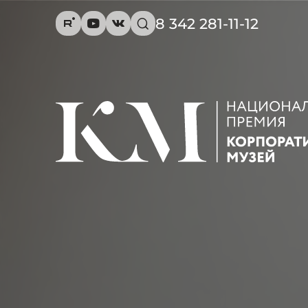
8 342 281-11-12
R
Y
V
s