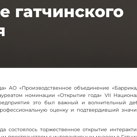
е гатчинского
я
а» АО «Производственное объединение «Баррикада
Лауреатом номинации «Открытие года» VII Национ
редприятия это был важный и волнительный де
рофессиональную оценку и подтвердивший значи
ода состоялось торжественное открытие интеракт
ым пространством с интерактивным музеем в Гатчи