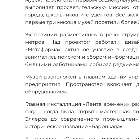
выполняет просветительскую миссию: от
города, школьников и студентов. Все экс
первые три месяца музей посетили более 2
Экспозиции разместились в реконструир
метров. Над проектом работали диз
«Метаформа», активное участие в созд
занимались поиском и сбором информации 
бывшими работниками, собирая редкие м
Музей расположен в главном здании упр
предприятия. Пространство включает
оборудованием.
Главная инсталляция «Лента времени» рас
года – когда была открыта мастерская 
Эллерса до современного промышленно
историческое название «Баррикада».
В разделе «Ставка на результат» у