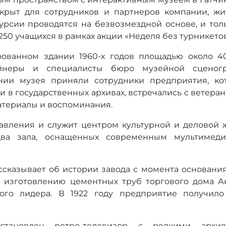
крыт для сотрудников и партнеров компании, жи
курсии проводятся на безвозмездной основе, и тол
50 учащихся в рамках акции «Неделя без турникетов
ованном здании 1960-х годов площадью около 40
айнеры и специалисты бюро музейной сценог
ании музея приняли сотрудники предприятия, ко
в государственных архивах, встречались с ветера
атериалы и воспоминания.
авления и служит центром культурной и деловой 
 два зала, оснащенных современным мультимед
сказывает об истории завода с момента основания
по изготовлению цементных труб торгового дома А
го лидера. В 1922 году предприятие получило
становлен ретро-телевизор с редкими архи