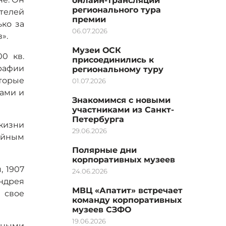
онлайн-трансляции
регионального тура
телей
премии
ько за
06.07.2026
».
Музеи ОСК
0 кв.
присоединились к
рафии
региональному туру
торые
01.07.2026
нами и
Знакомимся с новыми
участниками из Санкт-
Петербурга
жизни
29.06.2026
ийным
Полярные дни
корпоративных музеев
, 1907
24.06.2026
ндрея
МВЦ «Апатит» встречает
 свое
команду корпоративных
музеев СЗФО
19.06.2026
вными