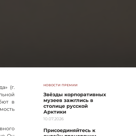
НОВОСТИ ПРЕМИИ
» (г.
альной
Звёзды корпоративных
музеев зажглись в
бют в
столице русской
мость
Арктики
10.07.2026
ивного
Присоединяйтесь к
не. Он