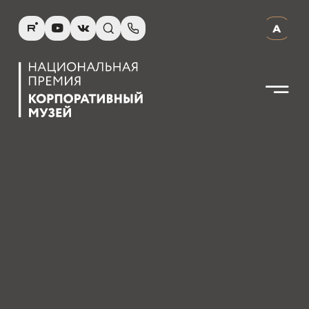
R
Y
V
s
p
А
N